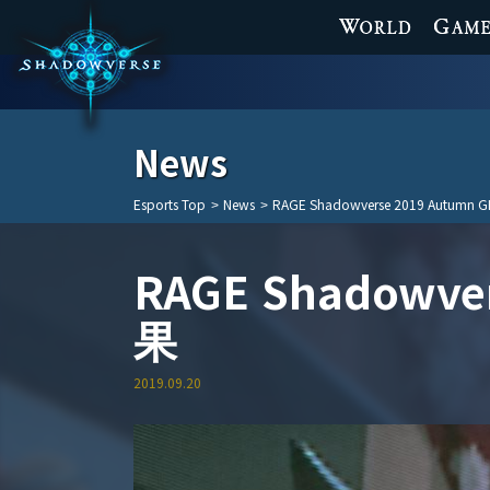
WORLD
GAME
News
Esports Top
>
News
>
RAGE Shadowverse 2019 Autumn
RAGE Shadowve
果
2019.09.20