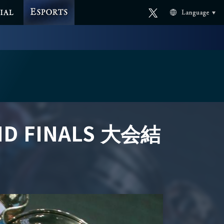
ESPORTS
Official
AL
Language
X
AND FINALS 大会結