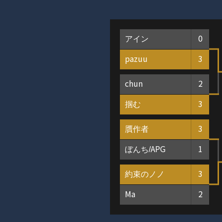
アイン
0
pazuu
3
chun
2
掴む
3
贋作者
3
ぼんち/APG
1
約束のノノ
3
Ma
2