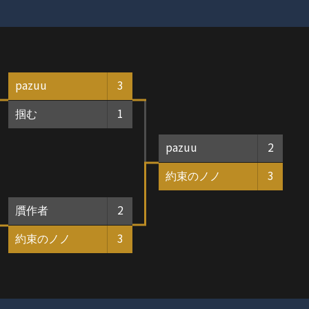
pazuu
3
掴む
1
pazuu
2
約束のノノ
3
贋作者
2
約束のノノ
3