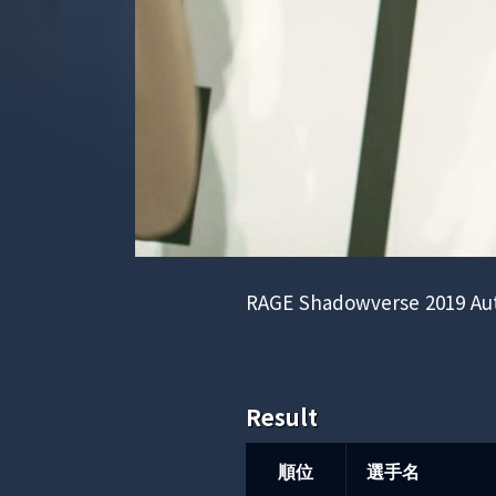
RAGE Shadowverse 201
Result
順位
選手名