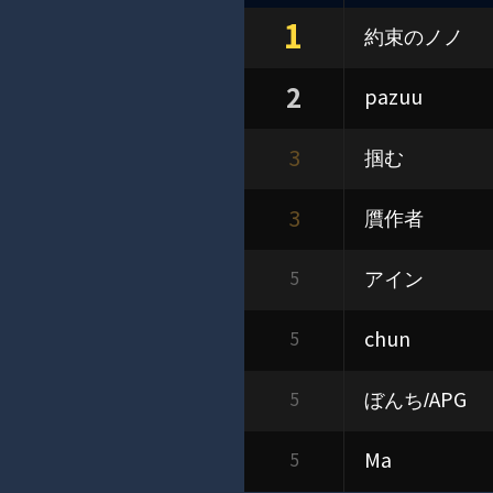
1
約束のノノ
2
pazuu
3
掴む
3
贋作者
アイン
5
chun
5
ぼんち/APG
5
Ma
5