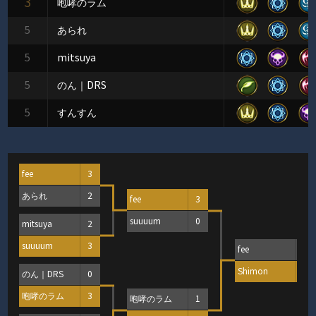
3
咆哮のラム
5
あられ
5
mitsuya
5
のん｜DRS
5
すんすん
fee
3
あられ
2
fee
3
suuuum
0
mitsuya
2
suuuum
3
fee
2
Shimon
3
のん｜DRS
0
咆哮のラム
3
咆哮のラム
1