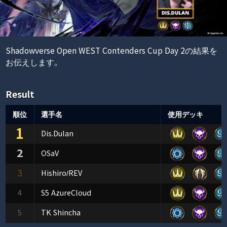
Shadowverse Open WEST Contenders Cup Day 2の結果を
お伝えします。
Result
順位
選手名
使用デッキ
1
Dis.Dulan
2
OSaV
3
Hishiro/REV
4
S5 AzureCloud
5
TK Shincha