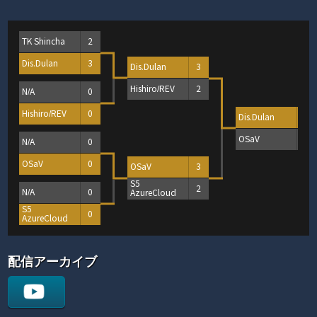
TK Shincha
2
Dis.Dulan
3
Dis.Dulan
3
Hishiro/REV
2
N/A
0
Hishiro/REV
0
Dis.Dulan
3
OSaV
0
N/A
0
OSaV
0
OSaV
3
S5
2
N/A
0
AzureCloud
S5
0
AzureCloud
配信アーカイブ