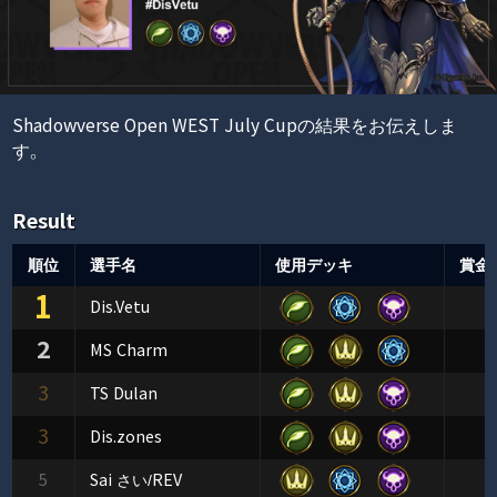
Shadowverse Open WEST July Cupの結果をお伝えしま
す。
Result
順位
選手名
使用デッキ
賞金
1
Dis.Vetu
2
MS Charm
3
TS Dulan
3
Dis.zones
5
Sai さい/REV