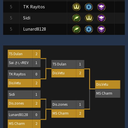
5
TK Rayitos
5
Sidi
5
Lunard8128
TS Dulan
2
Sai さい/REV
1
TS Dulan
1
Dis.Vetu
2
TK Rayitos
0
Dis.Vetu
2
Dis.Vetu
2
MS Charm
0
Sidi
1
Dis.zones
2
Dis.zones
1
MS Charm
2
Lunard8128
0
MS Charm
2