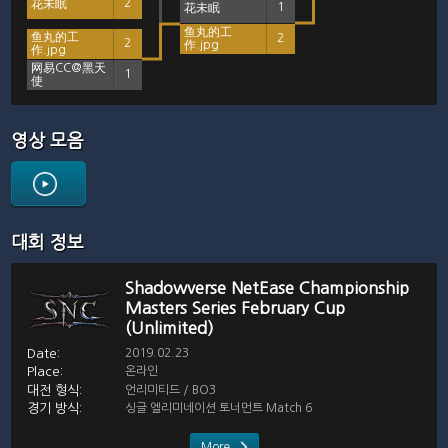
花未眠
2
花未眠
1
鱼丸的工
鱼丸的工
2
2
作.jpg
作.jpg
网易CC@黑天
1
使
영상 모음
대회 정보
Shadowverse NetEase Championship
Masters Series February Cup
(Unlimited)
2019.02.23
온라인
언리미티드 / BO3
싱글 엘리미네이션 토너먼트 Match 6
More