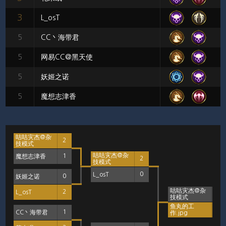
3
L_osT
5
CC丶海带君
5
网易CC@黑天使
5
妖姬之诺
5
魔想志津香
咕咕灾杰@杂
2
技模式
咕咕灾杰@杂
魔想志津香
1
2
技模式
L_osT
0
妖姬之诺
0
咕咕灾杰@杂
L_osT
2
0
技模式
鱼丸的工
2
CC丶海带君
1
作.jpg