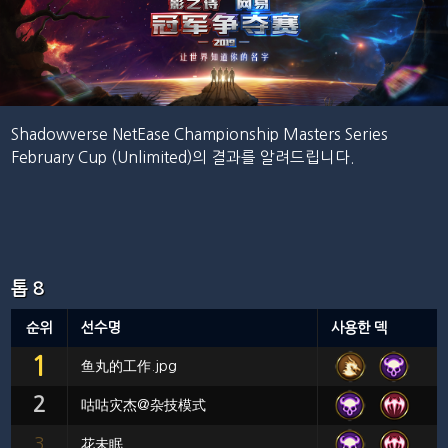
Shadowverse NetEase Championship Masters Series
February Cup (Unlimited)의 결과를 알려드립니다.
톱 8
순위
선수명
사용한 덱
1
鱼丸的工作.jpg
2
咕咕灾杰@杂技模式
3
花未眠