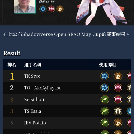
在此公布Shadowverse Open SEAO May Cup的賽事結果。
Result
排名
選手名稱
使用牌組
1
TK Styx
2
TO | AkoAyPayaso
3
Zetsubou
3
TS Essia
5
IEV Potato