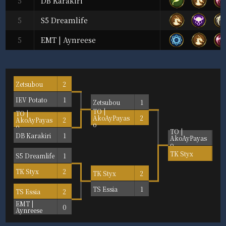
5
DB Karakiri
5
S5 Dreamlife
5
EMT | Aynreese
Zetsubou
2
IEV Potato
1
Zetsubou
1
TO |
TO |
AkoAyPayas
2
AkoAyPayas
2
o
o
TO |
DB Karakiri
1
AkoAyPayas
0
o
TK Styx
2
S5 Dreamlife
1
TK Styx
2
TK Styx
2
TS Essia
1
TS Essia
2
EMT |
0
Aynreese