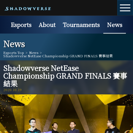
Esports
About
Tournaments
News
News
Esports Top
>
News
>
Shadowverse NetEase Championship GRAND FINALS 賽事結果
Shadowverse NetEase
Championship GRAND FINALS 賽事
結果
2020.10.19