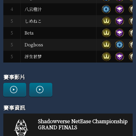
4
八云橙汁
5
しめねこ
5
Beta
5
Dogboss
5
浮生若梦
賽事影片
賽事資訊
Shadowverse NetEase Championship
GRAND FINALS