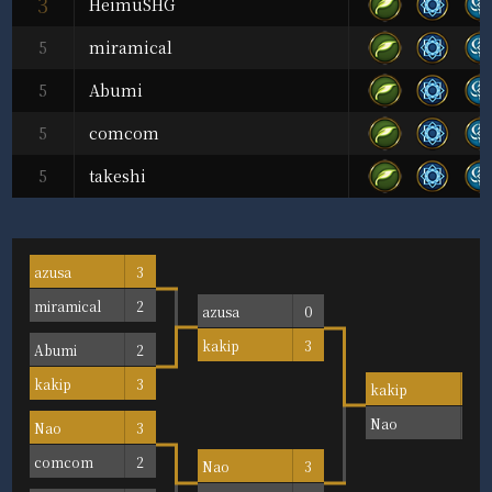
3
HeimuSHG
5
miramical
5
Abumi
5
comcom
5
takeshi
azusa
3
miramical
2
azusa
0
kakip
3
Abumi
2
kakip
3
kakip
3
Nao
2
Nao
3
comcom
2
Nao
3