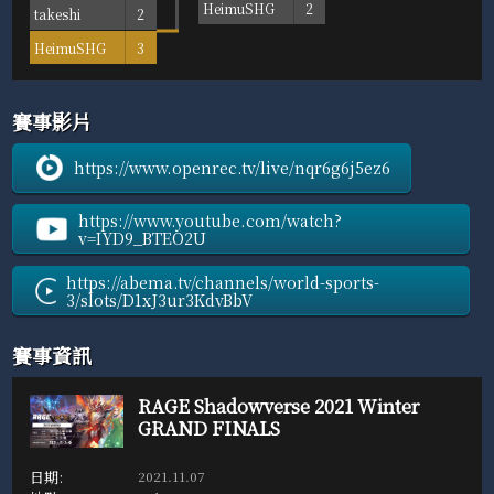
HeimuSHG
2
takeshi
2
HeimuSHG
3
賽事影片
https://www.openrec.tv/live/nqr6g6j5ez6
https://www.youtube.com/watch?
v=IYD9_BTEO2U
https://abema.tv/channels/world-sports-
3/slots/D1xJ3ur3KdvBbV
賽事資訊
RAGE Shadowverse 2021 Winter
GRAND FINALS
2021.11.07