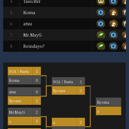
4
Taso/BsT
5
Koma
6
atsu
7
Mr.MayG
8
Reindayo?
SGA｜Fueta
3
Koma
0
SGA｜Fueta
1
Kyoma
3
atsu
0
Kyoma
3
Kyoma
1
a
3
Mr.MayG
2
a
3
a
3