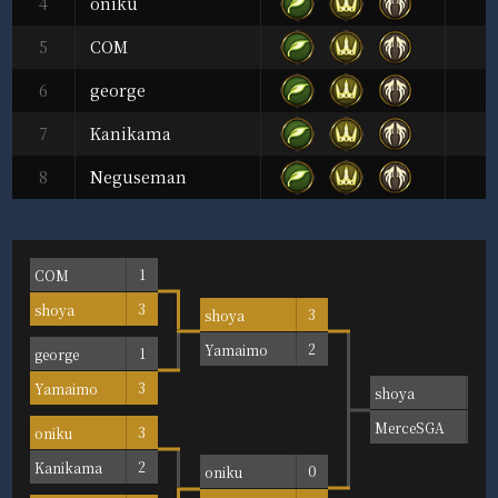
4
oniku
5
COM
6
george
7
Kanikama
8
Neguseman
COM
1
shoya
3
shoya
3
Yamaimo
2
george
1
Yamaimo
3
shoya
MerceSGA
oniku
3
Kanikama
2
oniku
0