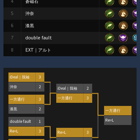
4
蒼磁石
5
沖奈
6
漆黒
7
double fault
8
EXT｜アルト
iDeal｜我袖
3
沖奈
2
iDeal｜我袖
2
一方通行
3
一方通行
3
漆黒
2
一方通行
3
Re=L
2
double fault
1
Re=L
3
Re=L
3