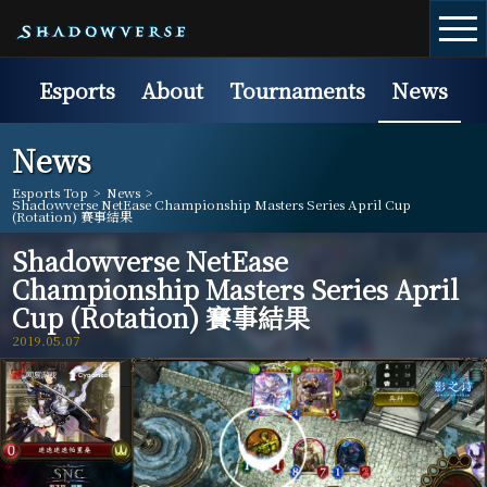
Esports
About
Tournaments
News
News
Esports Top
>
News
>
Shadowverse NetEase Championship Masters Series April Cup
(Rotation) 賽事結果
Shadowverse NetEase
Championship Masters Series April
Cup (Rotation) 賽事結果
2019.05.07