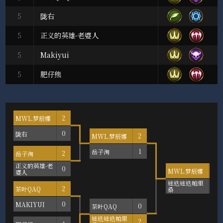
5
陇右
5
正义的英雄-老婆人
5
Makiyui
5
肥仔熊
MWL.梦辰娜
2
陇右
0
MWL.梦辰娜
2
岳子洵
1
岳子洵
2
正义的英雄-老
0
MWL.梦辰娜
2
婆人
迷迭迷迭帕里
0
茶叶QAQ
2
桑
MAKIYUI
0
茶叶QAQ
0
迷迭迷迭帕里
2