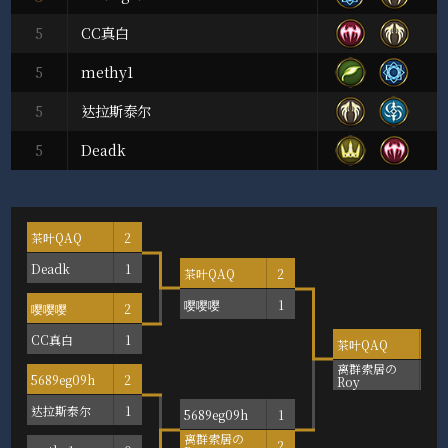
5
CC真白
5
methy1
5
达拉斯泰尔
5
Deadk
茶叶QAQ
2
Deadk
1
茶叶QAQ
2
嘤嘤嘤
1
嘤嘤嘤
2
CC真白
1
茶叶QAQ
2
离群索居の
1
5689eg09h
2
Roy
达拉斯泰尔
1
5689eg09h
1
离群索居の
2