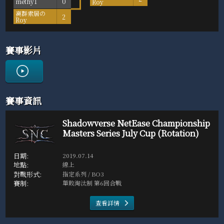
methy1
0
Roy
离群索居の
2
Roy
賽事影片
賽事資訊
Shadowverse NetEase Championship
Masters Series July Cup (Rotation)
2019.07.14
線上
指定系列 / BO3
單敗淘汰制 第6回合戰
查看詳情