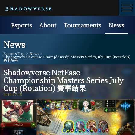
Esports
About
Tournaments
News
News
Esports Top
>
News
>
Shadowverse NetEase Championship Masters Series July Cup (Rotation)
賽事結果
Shadowverse NetEase
Championship Masters Series July
Cup (Rotation) 賽事結果
2019.07.15