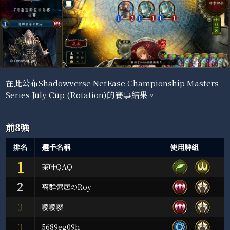
在此公布Shadowverse NetEase Championship Masters
Series July Cup (Rotation)的賽事結果。
前8強
排名
選手名稱
使用牌組
1
茶叶QAQ
2
离群索居のRoy
3
嘤嘤嘤
3
5689eg09h