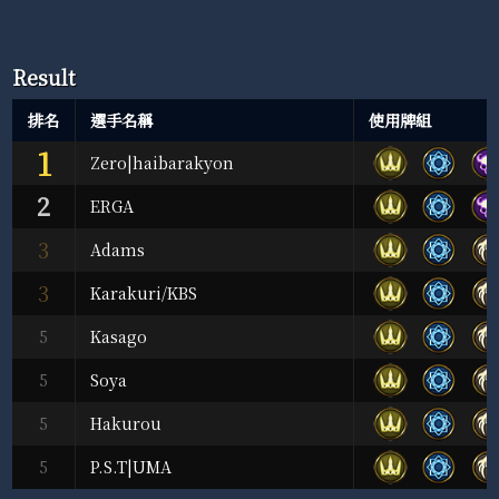
Result
排名
選手名稱
使用牌組
1
Zero|haibarakyon
2
ERGA
3
Adams
3
Karakuri/KBS
5
Kasago
5
Soya
5
Hakurou
5
P.S.T|UMA