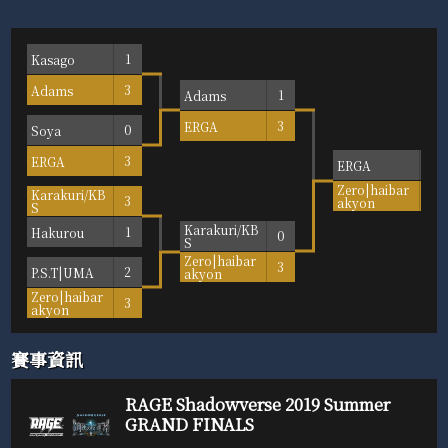
Kasago
1
Adams
3
Adams
1
ERGA
3
Soya
0
ERGA
3
ERGA
2
Zero|haibar
Karakuri/KB
3
3
akyon
S
Karakuri/KB
Hakurou
1
0
S
Zero|haibar
3
P.S.T|UMA
2
akyon
Zero|haibar
3
akyon
賽事資訊
RAGE Shadowverse 2019 Summer
GRAND FINALS