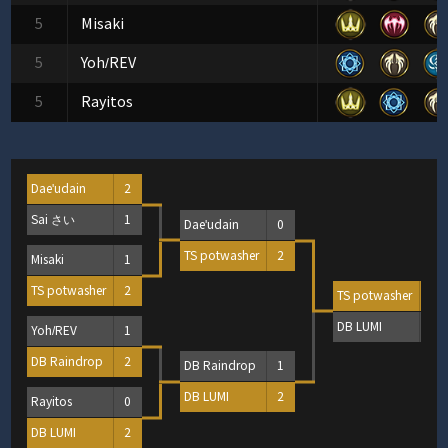
5
Misaki
5
Yoh/REV
5
Rayitos
Dae'udain
2
Sai さい
1
Dae'udain
0
TS potwasher
2
Misaki
1
TS potwasher
2
TS potwasher
2
DB LUMI
0
Yoh/REV
1
DB Raindrop
2
DB Raindrop
1
DB LUMI
2
Rayitos
0
DB LUMI
2