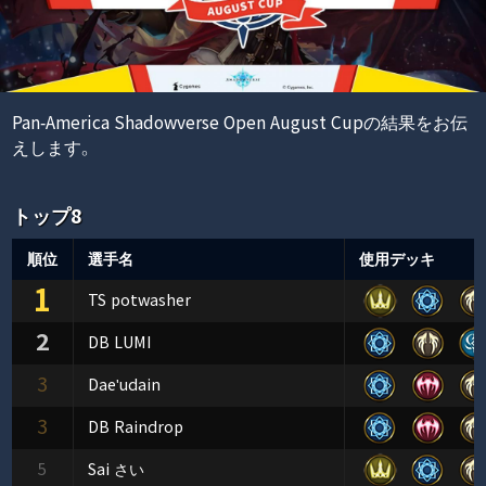
Pan-America Shadowverse Open August Cupの結果をお伝
えします。
トップ8
順位
選手名
使用デッキ
1
TS potwasher
2
DB LUMI
3
Dae'udain
3
DB Raindrop
5
Sai さい