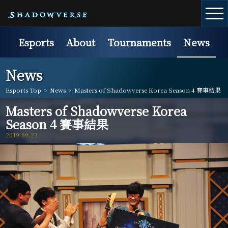
Esports
About
Tournaments
News
News
Esports Top
>
News
>
Masters of Shadowverse Korea Season 4 賽事結果
Masters of Shadowverse Korea
Season 4 賽事結果
2019.09.23