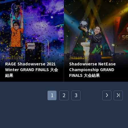
2021.11.07
2021.10.24
RAGE Shadowverse 2021
Shadowverse NetEase
Winter GRAND FINALS 大会
Championship GRAND
結果
FINALS 大会結果
1
2
3