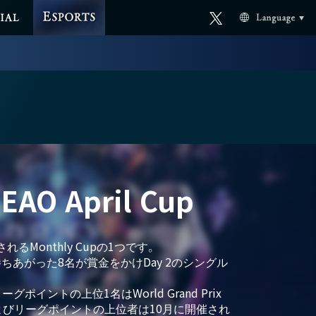
ESPORTS
Official
AL
Language
X
EAO April Cup
開催されるMonthly Cupの1つです。
ちあがった8名が賞金をかけDay 2のシングル
ポイントの上位1名はWorld Grand Prix
勝者およびリーグポイントの上位者は10月に開催され