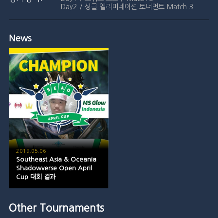
Day2 / 싱글 엘리미네이션 토너먼트 Match 3
News
2019.05.06
Southeast Asia & Oceania
Shadowverse Open April
Cup 대회 결과
Other Tournaments