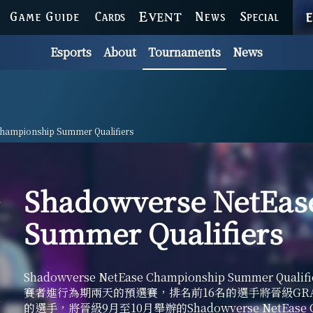
GAME GUIDE
CARDS
EVENT
NEWS
SPECIAL
Esports
About
Tournaments
News
hampionship Summer Qualifiers
Shadowverse NetEas
Summer Qualifiers
Shadowverse NetEase Championship Summer
賽者進行為期兩天的預選賽，排名前16名的選手將晉級GRAND 
的選手，將晉級9月至10月舉辦的Shadowverse NetEase Ch