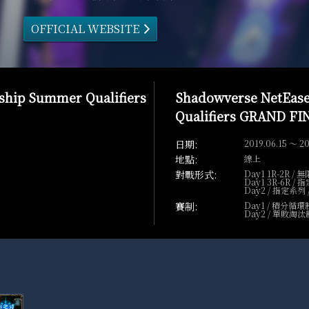
OFFICIAL WEBSITE
hip Summer Qualifiers
Shadowverse NetEas
Qualifiers GRAND FI
2019.06.15 ～ 20
線上
Day1 1R-2R / 無
Day1 3R-6R / 
Day2 / 指定系列 
Day1 / 積分循
Day2 / 單敗淘