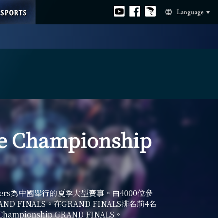
ESPORTS
Official
Official
Official
Language
youtube
facebook
Bahamut
e Championship
 Qualifiers為中國舉行的夏季大型賽事。由4000位參
FINALS。在GRAND FINALS排名前4名
ampionship GRAND FINALS。