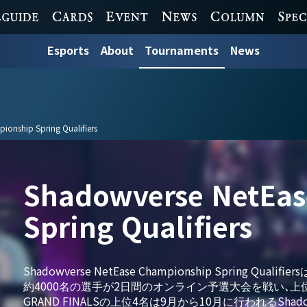
 GUIDE
CARDS
EVENT
NEWS
COLUMN
SPECI
Esports
About
Tournaments
News
onship Spring Qualifiers
Shadowverse NetEas
Spring Qualifiers
Shadowverse NetEase Championship Spring 
約4000名の選手が2日間のオンライン予選大会を戦い、上位16
GRAND FINALSの上位4名は9月から10月に行われるShadowvers