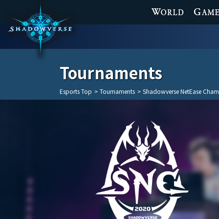
WORLD
GAME
Tournaments
Esports Top
>
Tournaments
>
Shadowverse NetEase Champi