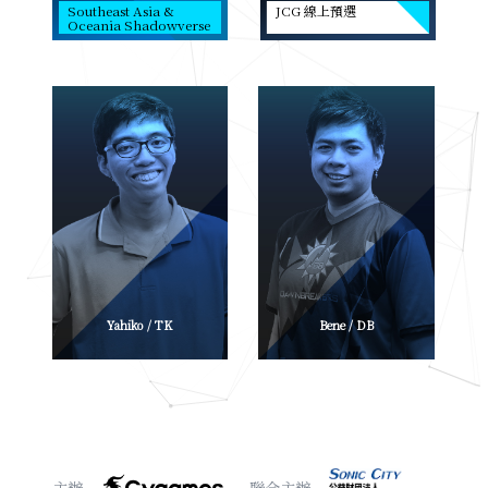
Southeast Asia &
JCG 線上預選
Oceania Shadowverse
Open
Yahiko / TK
Bene / DB