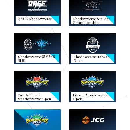
RAGE Shadowverse
Shadowverse NetEase
Championship
Shadowverse 韓國地區
Shadowverse Taiwan
賽事
Open
Pan-America
Europe Shadowverse
Shadowverse Open
Open