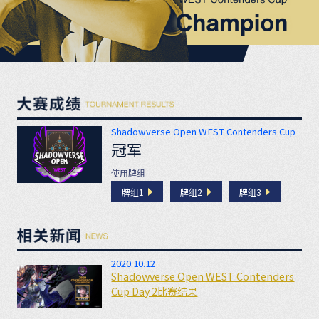
Shadowverse Open WEST Contenders Cup
冠军
使用牌组
牌组1
牌组2
牌组3
2020.10.12
Shadowverse Open WEST Contenders
Cup Day 2比赛结果