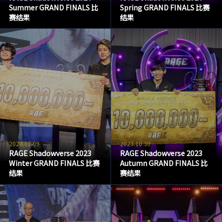
Summer GRAND FINALS 比
Spring GRAND FINALS 比赛
赛结果
结果
2024.01.09
2023.10.30
RAGE Shadowverse 2023
RAGE Shadowverse 2023
Winter GRAND FINALS 比赛
Autumn GRAND FINALS 比
结果
赛结果