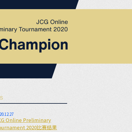
20.12.27
CG Online Preliminary
ournament 2020比赛结果