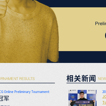
CG Online Preliminary Tournament
20
J
冠军
T