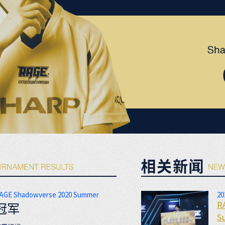
AGE Shadowverse 2020 Summer
20
R
冠军
S