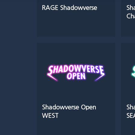
RAGE Shadowverse
Sh
Ch
Shadowverse Open
Sh
WEST
SE