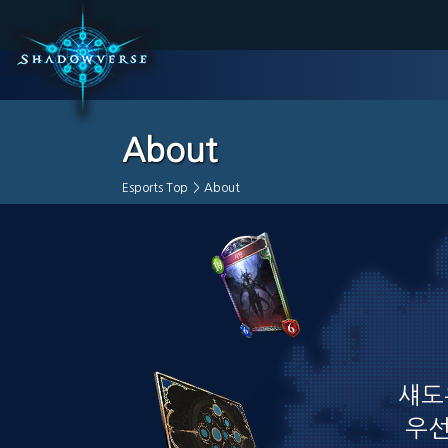
About
Esports Top
>
About
섀도
우선