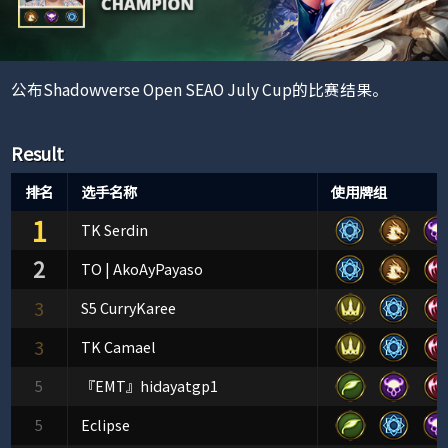
公布Shadowverse Open SEAO July Cup的比赛结果。
Result
排名
选手名称
使用牌组
1
TK Serdin
2
TO | AkoAyPayaso
3
S5 CurryKaree
3
TK Camael
5
『EMT』hidayatgp1
5
Eclipse