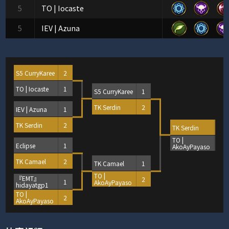
5
TO | Iocaste
5
IEV | Azuna
S5 CurryKaree
2
TO | Iocaste
1
S5 CurryKaree
1
TK Serdin
2
IEV | Azuna
1
TK Serdin
2
TK Serdin
2
TO |
0
Eclipse
1
AkoAyPayaso
TK Camael
2
TK Camael
1
TO |
『EMT』
2
1
AkoAyPayaso
hidayatgp1
TO |
2
AkoAyPayaso