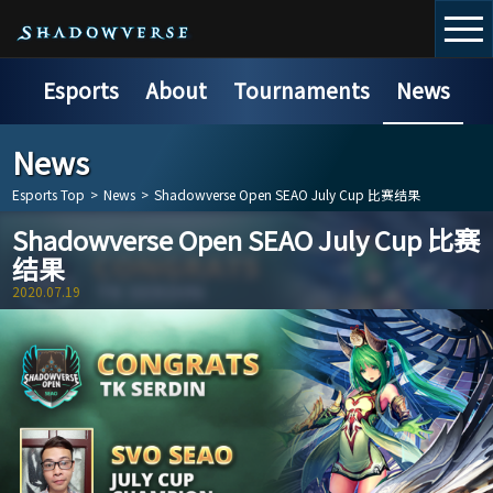
Esports
About
Tournaments
News
News
Esports Top
>
News
>
Shadowverse Open SEAO July Cup 比赛结果
Shadowverse Open SEAO July Cup 比赛
结果
2020.07.19