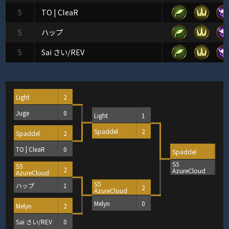
5
TO | CleaR
5
ハップ
5
Sai さい/REV
Light
2
Juge
0
Light
1
Spaddel
2
Spaddel
2
TO | CleaR
0
Spaddel
2
S5
S5
1
2
AzureCloud
AzureCloud
S5
ハップ
1
2
AzureCloud
Melyn
0
Melyn
2
Sai さい/REV
0