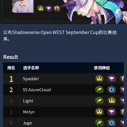
公布Shadowverse Open WEST September Cup的比赛结
果。
Result
排名
选手名称
使用牌组
1
Spaddel
2
S5 AzureCloud
3
Light
3
Melyn
5
Juge