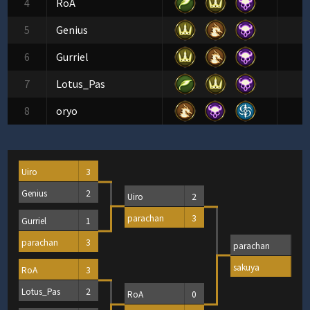
4
RoA
5
Genius
6
Gurriel
7
Lotus_Pas
8
oryo
Uiro
3
Genius
2
Uiro
2
parachan
3
Gurriel
1
parachan
3
parachan
1
sakuya
3
RoA
3
Lotus_Pas
2
RoA
0