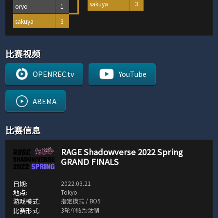
sakuya
3
oryo
1
sakuya
3
比赛视频
OPENREC.tv
YouTube
ABEMA
比赛信息
RAGE Shadowverse 2022 Spring
GRAND FINALS
2022.03.21
Tokyo
指定模式 / BO5
3轮单败淘汰制