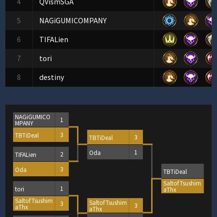
4
QVismSGA
5
NAGiGUMICOMPANY
6
TIFALien
7
tori
8
destiny
NAGiGUMICO
1
MPANY
TBTiDeal
3
TBTiDeal
3
Oda
1
TIFALien
2
Oda
3
TBTiDeal
1
SaltofTsushim
3
tori
1
aThx
SaltofTsushim
SaltofTsushim
3
3
aThx
aThx