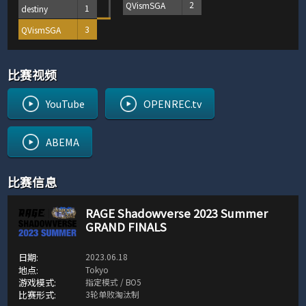
QVismSGA
2
destiny
1
QVismSGA
3
比赛视频
YouTube
OPENREC.tv
ABEMA
比赛信息
RAGE Shadowverse 2023 Summer
GRAND FINALS
2023.06.18
Tokyo
指定模式 / BO5
3轮单败淘汰制