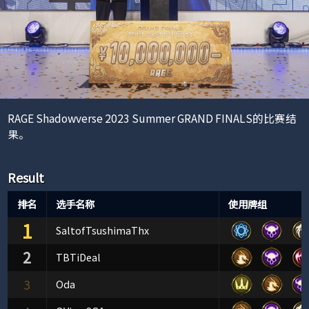
RAGE Shadowverse 2023 Summer GRAND FINALS的比赛结
果。
Result
排名
选手名称
使用牌组
1
SaltofTsushimaThx
2
TBTiDeal
3
Oda