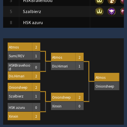
5
HSKBravehood
5
Szalbierz
8
HSK azuru
Atmos
2
Sumi/REV
1
Atmos
2
HSKBravehoo
Dis.Himari
1
0
d
Dis.Himari
2
Atmos
2
Onionsheep
1
Onionsheep
2
Szalbierz
1
Onionsheep
2
Xinxin
0
HSK azuru
0
Xinxin
2