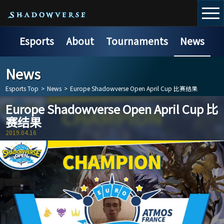
Esports
About
Tournaments
News
News
Esports Top
>
News
>
Europe Shadowverse Open April Cup 比赛结果
Europe Shadowverse Open April Cup 比
赛结果
2019.04.16