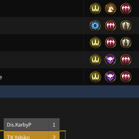
e
Dis.KarbyP
1
TK Yahiko
2