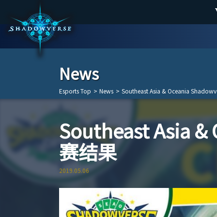
News
Esports Top
>
News
>
Southeast Asia & Oceania Shadow
Southeast Asia &
赛结果
2019.05.06