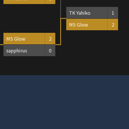
TK Yahiko
1
MS Glow
2
MS Glow
2
sapphirus
0