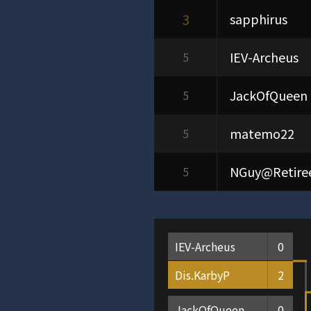
3
sapphirus
IEV-Archeus
5
JackOfQueen
5
matemo22
5
NGuy@Retire
5
IEV-Archeus
0
Dis.KarbyP
2
JackOfQueen
0