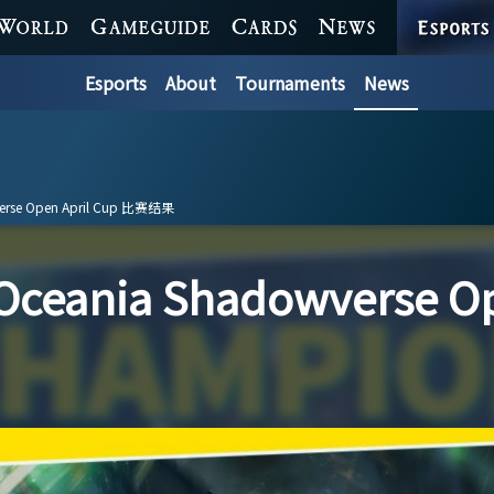
ESPORTS
WORLD
GAME GUIDE
CARDS
NEWS
Esports
About
Tournaments
News
verse Open April Cup 比赛结果
 Oceania Shadowverse O