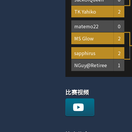
TK Yahiko
2
matemo22
0
MS Glow
2
sapphirus
2
NGuy@Retiree
1
比赛视频