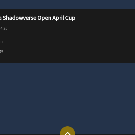
a Shadowverse Open April Cup
04.20
an
汰制