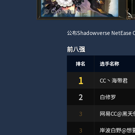
公布Shadowverse NetEase C
前八强
排名
选手名称
1
CC丶海带君
2
白修罗
3
网易CC@黑天
3
岸波白野@想