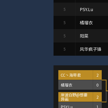
PSY.Lu
5
橘瑠衣
5
阳菜
5
风华疯子锋
5
CC丶海带君
2
橘瑠衣
0
岸波白野@想要
2
异画
PSY.Lu
1