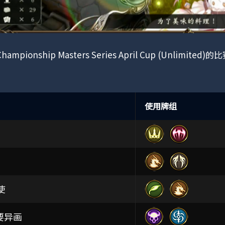
hampionship Masters Series April Cup (Unlimited
使用牌组
使
要异画