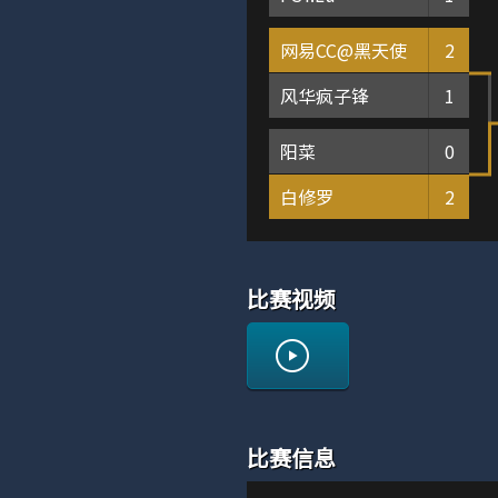
网易CC@黑天使
2
风华疯子锋
1
阳菜
0
白修罗
2
比赛视频
比赛信息