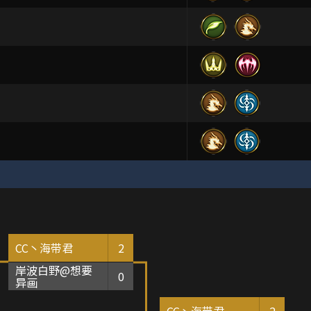
CC丶海带君
2
岸波白野@想要
0
异画
CC丶海带君
2