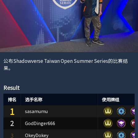
公布Shadowverse Taiwan Open Summer Series的比赛结
果。
Result
排名
选手名称
使用牌组
1
sasamumu
2
GodDinger666
3
OkeyDokey