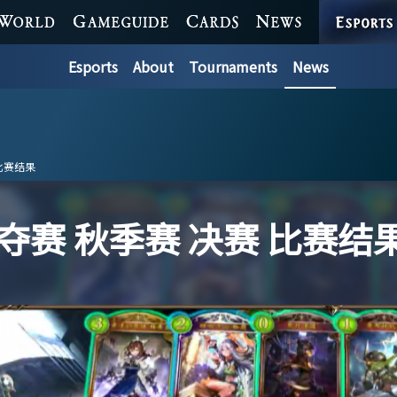
ESPORTS
WORLD
GAME GUIDE
CARDS
NEWS
Esports
About
Tournaments
News
比赛结果
赛 秋季赛 决赛 比赛结