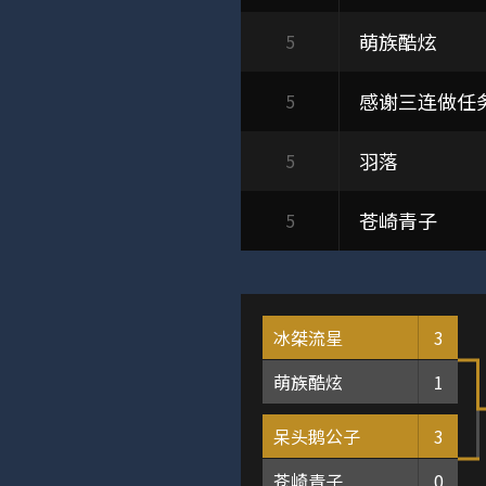
萌族酷炫
5
感谢三连做任
5
羽落
5
苍崎青子
5
冰桀流星
3
萌族酷炫
1
呆头鹅公子
3
苍崎青子
0