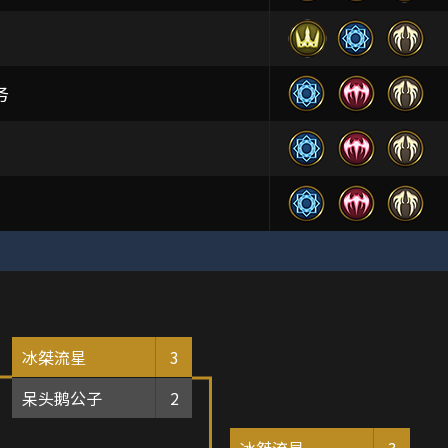
务
冰桀流星
3
呆头鹅公子
2
冰桀流星
3