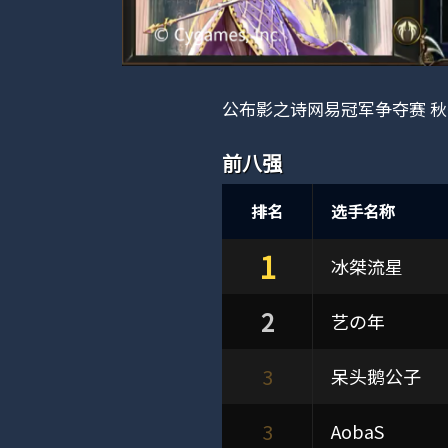
公布影之诗网易冠军争夺赛 秋
前八强
排名
选手名称
1
冰桀流星
2
艺の年
3
呆头鹅公子
3
AobaS