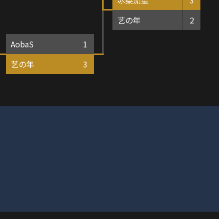
艺の年
2
AobaS
1
艺の年
3