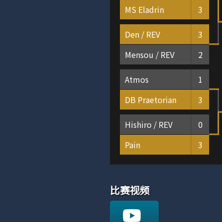
MS Eladrin
3
Den / REV
3
Mensou / REV
2
Atmos
1
DB Praetorian
3
Hishiro / REV
0
Pain
3
比赛视频