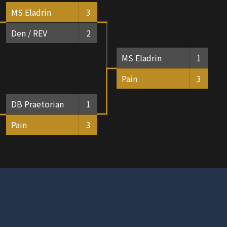
MS Eladrin
3
Den / REV
2
MS Eladrin
1
Pain
3
DB Praetorian
1
Pain
3