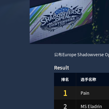
公布Europe Shadowverse 
Result
排名
选手名称
1
Pain
2
MS Eladrin