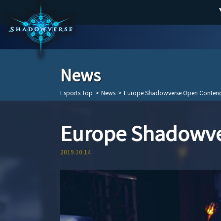
News
Esports Top
>
News
>
Europe Shadowverse Open Cont
Europe Shadowv
2019.10.14