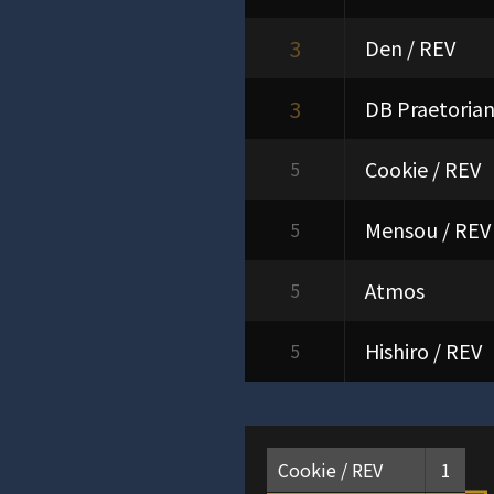
3
Den / REV
3
DB Praetoria
Cookie / REV
5
Mensou / REV
5
Atmos
5
Hishiro / REV
5
Cookie / REV
1