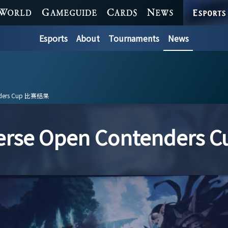
ESPORTS
WORLD
GAME GUIDE
CARDS
NEWS
Esports
About
Tournaments
News
enders Cup 比赛结果
erse Open Contender