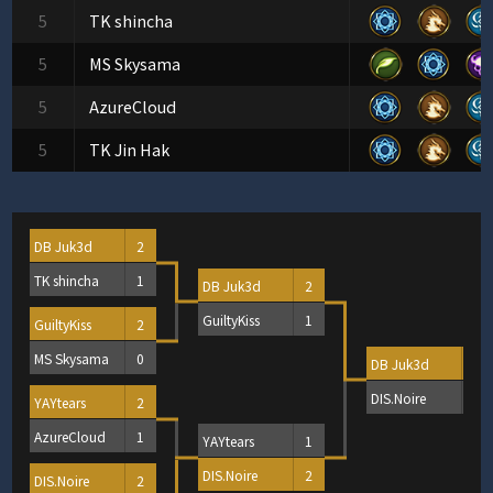
5
TK shincha
5
MS Skysama
5
AzureCloud
5
TK Jin Hak
DB Juk3d
2
TK shincha
1
DB Juk3d
2
GuiltyKiss
1
GuiltyKiss
2
MS Skysama
0
DB Juk3d
2
DIS.Noire
0
YAYtears
2
AzureCloud
1
YAYtears
1
DIS.Noire
2
DIS.Noire
2