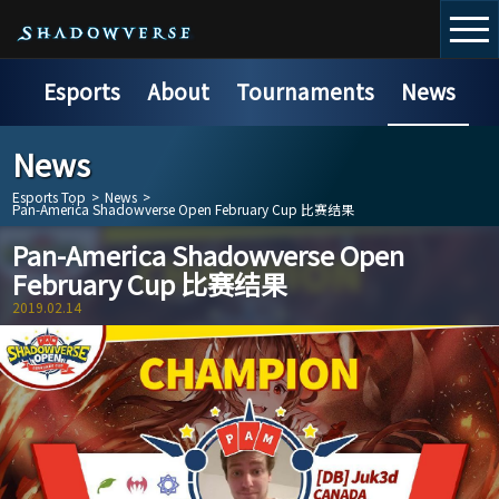
Esports
About
Tournaments
News
News
Esports Top
>
News
>
Pan-America Shadowverse Open February Cup 比赛结果
Pan-America Shadowverse Open
February Cup 比赛结果
2019.02.14